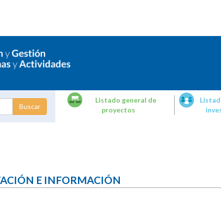
Listado general de
Listad
proyectos
inve
dades de
tigación
TACIÓN E INFORMACIÓN