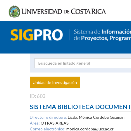
Investigador
Uni
Proyecto
Unidad de Investigación
inves
ID: 603
SISTEMA BIBLIOTECA DOCUMEN
Director o directora:
Licda. Mónica Córdoba Guzmán
Área:
OTRAS AREAS
Correo electrónico:
monica.cordoba@ucr.ac.cr