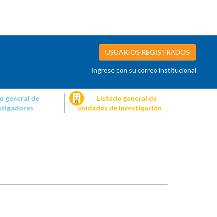
USUARIOS REGISTRADOS
Ingrese con su correo institucional
o general de
Listado general de
stigadores
unidades de investigación