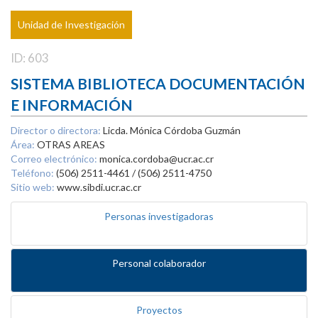
Unidad de Investigación
ID: 603
SISTEMA BIBLIOTECA DOCUMENTACIÓN
E INFORMACIÓN
Director o directora:
Licda. Mónica Córdoba Guzmán
Área:
OTRAS AREAS
Correo electrónico:
monica.cordoba@ucr.ac.cr
Teléfono:
(506) 2511-4461 / (506) 2511-4750
Sitio web:
www.sibdi.ucr.ac.cr
Personas investigadoras
Personal colaborador
Proyectos