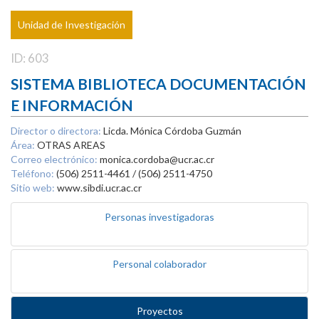
Unidad de Investigación
ID: 603
SISTEMA BIBLIOTECA DOCUMENTACIÓN
E INFORMACIÓN
Director o directora:
Licda. Mónica Córdoba Guzmán
Área:
OTRAS AREAS
Correo electrónico:
monica.cordoba@ucr.ac.cr
Teléfono:
(506) 2511-4461 / (506) 2511-4750
Sitio web:
www.sibdi.ucr.ac.cr
Personas investigadoras
Personal colaborador
Proyectos