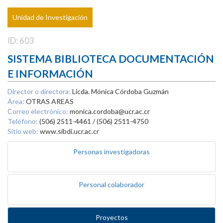
Unidad de Investigación
ID: 603
SISTEMA BIBLIOTECA DOCUMENTACIÓN
E INFORMACIÓN
Director o directora:
Licda. Mónica Córdoba Guzmán
Área:
OTRAS AREAS
Correo electrónico:
monica.cordoba@ucr.ac.cr
Teléfono:
(506) 2511-4461 / (506) 2511-4750
Sitio web:
www.sibdi.ucr.ac.cr
Personas investigadoras
Personal colaborador
Proyectos