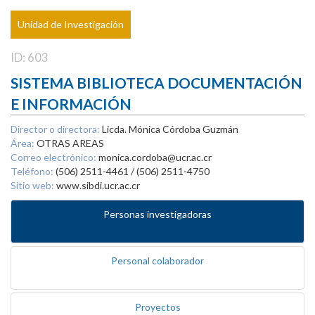
Unidad de Investigación
ID: 603
SISTEMA BIBLIOTECA DOCUMENTACIÓN
E INFORMACIÓN
Director o directora:
Licda. Mónica Córdoba Guzmán
Área:
OTRAS AREAS
Correo electrónico:
monica.cordoba@ucr.ac.cr
Teléfono:
(506) 2511-4461 / (506) 2511-4750
Sitio web:
www.sibdi.ucr.ac.cr
Personas investigadoras
Personal colaborador
Proyectos