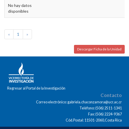
No hay datos
disponibles
«
1
»
Descargar Ficha de la Unidad
Regresar al Portal de la Investigación
Contacto
Correo electrónico: gabriela.chaconzamora@ucr.ac.cr
Teléfono: (506) 2511-1341
Fax: (506) 2224-9367
Cód.Postal: 11501-2060,Costa Rica