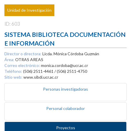
Unidad de Investigación
ID: 603
SISTEMA BIBLIOTECA DOCUMENTACIÓN
E INFORMACIÓN
Director o directora:
Licda. Mónica Córdoba Guzmán
Área:
OTRAS AREAS
Correo electrónico:
monica.cordoba@ucr.ac.cr
Teléfono:
(506) 2511-4461 / (506) 2511-4750
Sitio web:
www.sibdi.ucr.ac.cr
Personas investigadoras
Personal colaborador
Proyectos