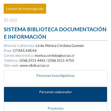
Unidad de Investigación
ID: 603
SISTEMA BIBLIOTECA DOCUMENTACIÓN
E INFORMACIÓN
Director o directora:
Licda. Mónica Córdoba Guzmán
Área:
OTRAS AREAS
Correo electrónico:
monica.cordoba@ucr.ac.cr
Teléfono:
(506) 2511-4461 / (506) 2511-4750
Sitio web:
www.sibdi.ucr.ac.cr
Personas investigadoras
Personal colaborador
Proyectos