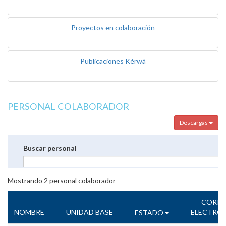
Proyectos en colaboración
Publicaciones Kérwá
PERSONAL COLABORADOR
Descargas
Buscar personal
Mostrando
2
personal colaborador
CORR
NOMBRE
UNIDAD BASE
ELECTRÓ
ESTADO