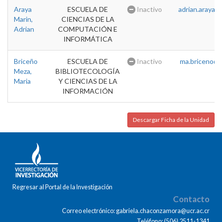
Araya
ESCUELA DE
Inactivo
adrian.araya@u
Marin,
CIENCIAS DE LA
Adrian
COMPUTACIÓN E
INFORMÁTICA
Briceño
ESCUELA DE
Inactivo
ma.briceno@u
Meza,
BIBLIOTECOLOGÍA
Maria
Y CIENCIAS DE LA
INFORMACIÓN
Descargar Ficha de la Unidad
Regresar al Portal de la Investigación
Contacto
Correo electrónico: gabriela.chaconzamora@ucr.ac.cr
Teléfono: (506) 2511-1341