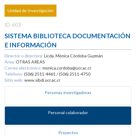
Unidad de Investigación
ID: 603
SISTEMA BIBLIOTECA DOCUMENTACIÓN
E INFORMACIÓN
Director o directora:
Licda. Mónica Córdoba Guzmán
Área:
OTRAS AREAS
Correo electrónico:
monica.cordoba@ucr.ac.cr
Teléfono:
(506) 2511-4461 / (506) 2511-4750
Sitio web:
www.sibdi.ucr.ac.cr
Personas investigadoras
Personal colaborador
Proyectos