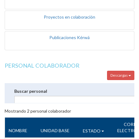
Proyectos en colaboración
Publicaciones Kérwá
PERSONAL COLABORADOR
Descargas
Buscar personal
Mostrando
2
personal colaborador
CORR
NOMBRE
UNIDAD BASE
ELECTRÓ
ESTADO