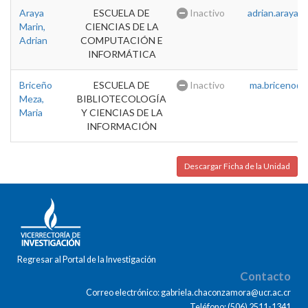
Araya
ESCUELA DE
Inactivo
adrian.araya@u
Marin,
CIENCIAS DE LA
Adrian
COMPUTACIÓN E
INFORMÁTICA
Briceño
ESCUELA DE
Inactivo
ma.briceno@u
Meza,
BIBLIOTECOLOGÍA
Maria
Y CIENCIAS DE LA
INFORMACIÓN
Descargar Ficha de la Unidad
Regresar al Portal de la Investigación
Contacto
Correo electrónico: gabriela.chaconzamora@ucr.ac.cr
Teléfono: (506) 2511-1341