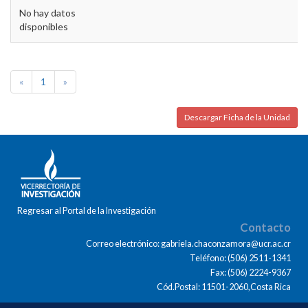
No hay datos
disponibles
«
1
»
Descargar Ficha de la Unidad
Regresar al Portal de la Investigación
Contacto
Correo electrónico: gabriela.chaconzamora@ucr.ac.cr
Teléfono: (506) 2511-1341
Fax: (506) 2224-9367
Cód.Postal: 11501-2060,Costa Rica