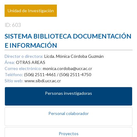
Unidad de Investigación
ID: 603
SISTEMA BIBLIOTECA DOCUMENTACIÓN
E INFORMACIÓN
Director o directora:
Licda. Mónica Córdoba Guzmán
Área:
OTRAS AREAS
Correo electrónico:
monica.cordoba@ucr.ac.cr
Teléfono:
(506) 2511-4461 / (506) 2511-4750
Sitio web:
www.sibdi.ucr.ac.cr
Personas investigadoras
Personal colaborador
Proyectos