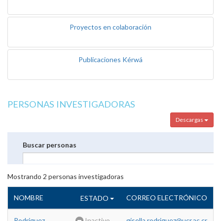
Proyectos en colaboración
Publicaciones Kérwá
PERSONAS INVESTIGADORAS
Descargas
Buscar personas
Mostrando
2
personas investigadoras
NOMBRE
CORREO ELECTRÓNICO
ESTADO
Rodriguez
Inactivo
gisella.rodriguez@ucr.ac.cr