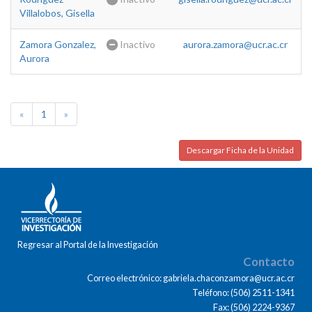
Villalobos, Gisella
Zamora Gonzalez,
Inactivo
aurora.zamora@ucr.ac.cr
Aurora
«
1
»
Descargar Ficha de la Unidad
Regresar al Portal de la Investigación
Contacto
Correo electrónico: gabriela.chaconzamora@ucr.ac.cr
Teléfono: (506) 2511-1341
Fax: (506) 2224-9367