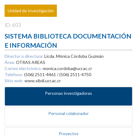
Unidad de Investigación
ID: 603
SISTEMA BIBLIOTECA DOCUMENTACIÓN
E INFORMACIÓN
Director o directora:
Licda. Mónica Córdoba Guzmán
Área:
OTRAS AREAS
Correo electrónico:
monica.cordoba@ucr.ac.cr
Teléfono:
(506) 2511-4461 / (506) 2511-4750
Sitio web:
www.sibdi.ucr.ac.cr
Personas investigadoras
Personal colaborador
Proyectos