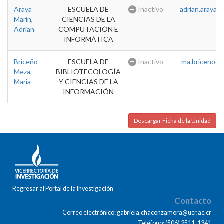
Araya
ESCUELA DE
Inactivo
adrian.araya@u
Marin,
CIENCIAS DE LA
Adrian
COMPUTACIÓN E
INFORMÁTICA
Briceño
ESCUELA DE
Inactivo
ma.briceno@u
Meza,
BIBLIOTECOLOGÍA
Maria
Y CIENCIAS DE LA
INFORMACIÓN
Descargar Ficha de la Unidad
Regresar al Portal de la Investigación
Contacto
Correo electrónico: gabriela.chaconzamora@ucr.ac.cr
Teléfono: (506) 2511-1341