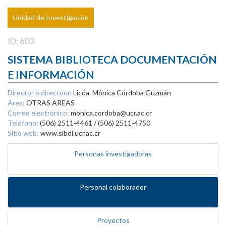
Unidad de Investigación
ID: 603
SISTEMA BIBLIOTECA DOCUMENTACIÓN
E INFORMACIÓN
Director o directora:
Licda. Mónica Córdoba Guzmán
Área:
OTRAS AREAS
Correo electrónico:
monica.cordoba@ucr.ac.cr
Teléfono:
(506) 2511-4461 / (506) 2511-4750
Sitio web:
www.sibdi.ucr.ac.cr
Personas investigadoras
Personal colaborador
Proyectos