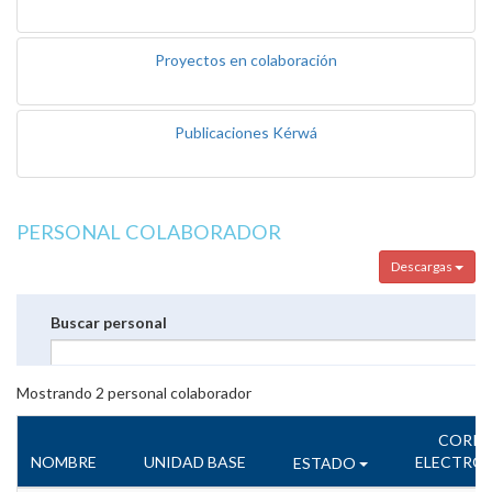
Proyectos en colaboración
Publicaciones Kérwá
PERSONAL COLABORADOR
Descargas
Buscar personal
Mostrando
2
personal colaborador
CORR
NOMBRE
UNIDAD BASE
ELECTRÓ
ESTADO