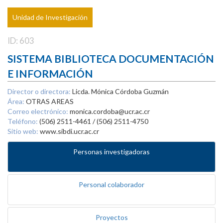
Unidad de Investigación
ID: 603
SISTEMA BIBLIOTECA DOCUMENTACIÓN
E INFORMACIÓN
Director o directora:
Licda. Mónica Córdoba Guzmán
Área:
OTRAS AREAS
Correo electrónico:
monica.cordoba@ucr.ac.cr
Teléfono:
(506) 2511-4461 / (506) 2511-4750
Sitio web:
www.sibdi.ucr.ac.cr
Personas investigadoras
Personal colaborador
Proyectos