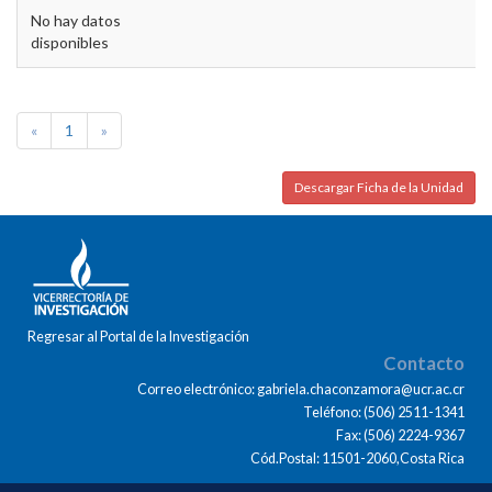
No hay datos
disponibles
«
1
»
Descargar Ficha de la Unidad
Regresar al Portal de la Investigación
Contacto
Correo electrónico: gabriela.chaconzamora@ucr.ac.cr
Teléfono: (506) 2511-1341
Fax: (506) 2224-9367
Cód.Postal: 11501-2060,Costa Rica