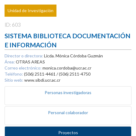
Unidad de Investigación
ID: 603
SISTEMA BIBLIOTECA DOCUMENTACIÓN
E INFORMACIÓN
Director o directora:
Licda. Mónica Córdoba Guzmán
Área:
OTRAS AREAS
Correo electrónico:
monica.cordoba@ucr.ac.cr
Teléfono:
(506) 2511-4461 / (506) 2511-4750
Sitio web:
www.sibdi.ucr.ac.cr
Personas investigadoras
Personal colaborador
Proyectos