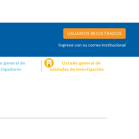
USUARIOS REGISTRADOS
Ingrese con su correo institucional
o general de
Listado general de
stigadores
unidades de investigación