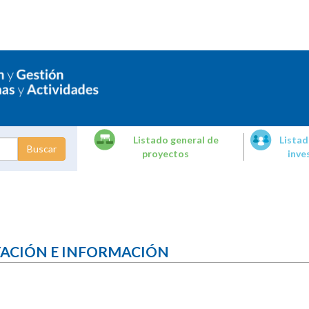
Listado general de
Listad
proyectos
inve
dades de
tigación
TACIÓN E INFORMACIÓN