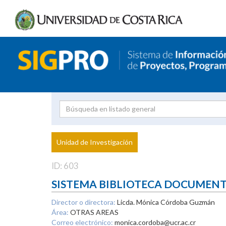
Investigador
Uni
Proyecto
Unidad de Investigación
inves
ID: 603
SISTEMA BIBLIOTECA DOCUMEN
Director o directora:
Licda. Mónica Córdoba Guzmán
Área:
OTRAS AREAS
Correo electrónico:
monica.cordoba@ucr.ac.cr