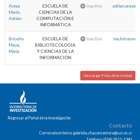
Araya
ESCUELA DE
Inactivo
adrian.araya@u
Marin,
CIENCIAS DE LA
Adrian
COMPUTACIÓN E
INFORMÁTICA
Briceño
ESCUELA DE
Inactivo
ma.briceno@u
Meza,
BIBLIOTECOLOGÍA
Maria
Y CIENCIAS DE LA
INFORMACIÓN
Descargar Ficha de la Unidad
Regresar al Portal de la Investigación
Contacto
Correo electrónico: gabriela.chaconzamora@ucr.ac.cr
Teléfono: (506) 2511-1341