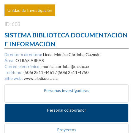
Unidad de Investigación
ID: 603
SISTEMA BIBLIOTECA DOCUMENTACIÓN
E INFORMACIÓN
Director o directora:
Licda. Mónica Córdoba Guzmán
Área:
OTRAS AREAS
Correo electrónico:
monica.cordoba@ucr.ac.cr
Teléfono:
(506) 2511-4461 / (506) 2511-4750
Sitio web:
www.sibdi.ucr.ac.cr
Personas investigadoras
Personal colaborador
Proyectos