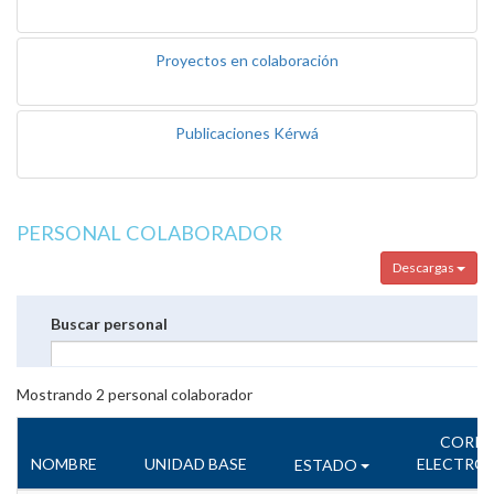
Proyectos en colaboración
Publicaciones Kérwá
PERSONAL COLABORADOR
Descargas
Buscar personal
Mostrando
2
personal colaborador
CORR
NOMBRE
UNIDAD BASE
ELECTRÓ
ESTADO