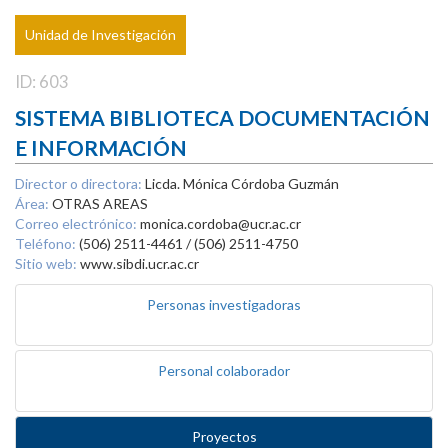
Unidad de Investigación
ID: 603
SISTEMA BIBLIOTECA DOCUMENTACIÓN
E INFORMACIÓN
Director o directora:
Licda. Mónica Córdoba Guzmán
Área:
OTRAS AREAS
Correo electrónico:
monica.cordoba@ucr.ac.cr
Teléfono:
(506) 2511-4461 / (506) 2511-4750
Sitio web:
www.sibdi.ucr.ac.cr
Personas investigadoras
Personal colaborador
Proyectos