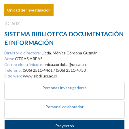
Unidad de Investigación
ID: 603
SISTEMA BIBLIOTECA DOCUMENTACIÓN
E INFORMACIÓN
Director o directora:
Licda. Mónica Córdoba Guzmán
Área:
OTRAS AREAS
Correo electrónico:
monica.cordoba@ucr.ac.cr
Teléfono:
(506) 2511-4461 / (506) 2511-4750
Sitio web:
www.sibdi.ucr.ac.cr
Personas investigadoras
Personal colaborador
Proyectos