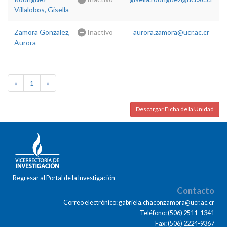
Villalobos, Gisella
Zamora Gonzalez,
Inactivo
aurora.zamora@ucr.ac.cr
Aurora
«
1
»
Descargar Ficha de la Unidad
Regresar al Portal de la Investigación
Contacto
Correo electrónico: gabriela.chaconzamora@ucr.ac.cr
Teléfono: (506) 2511-1341
Fax: (506) 2224-9367