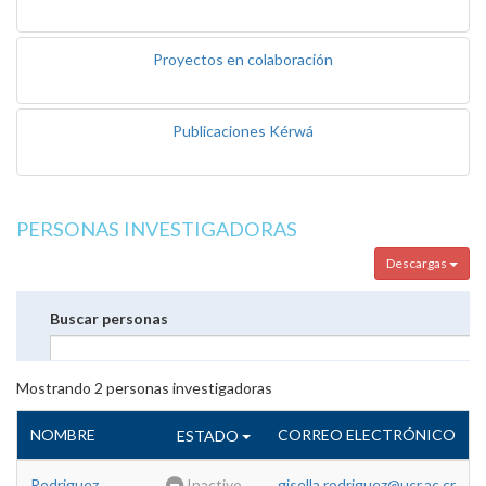
Proyectos en colaboración
Publicaciones Kérwá
PERSONAS INVESTIGADORAS
Descargas
Buscar personas
Mostrando
2
personas investigadoras
NOMBRE
CORREO ELECTRÓNICO
ESTADO
Rodriguez
Inactivo
gisella.rodriguez@ucr.ac.cr