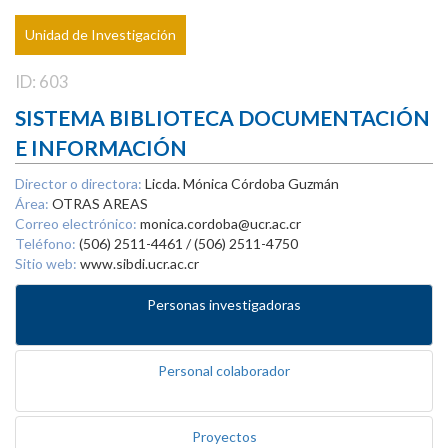
Unidad de Investigación
ID: 603
SISTEMA BIBLIOTECA DOCUMENTACIÓN
E INFORMACIÓN
Director o directora:
Licda. Mónica Córdoba Guzmán
Área:
OTRAS AREAS
Correo electrónico:
monica.cordoba@ucr.ac.cr
Teléfono:
(506) 2511-4461 / (506) 2511-4750
Sitio web:
www.sibdi.ucr.ac.cr
Personas investigadoras
Personal colaborador
Proyectos