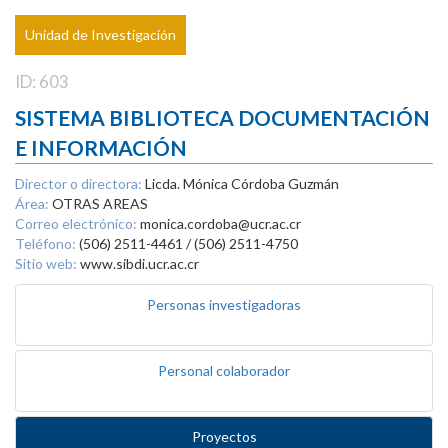
Unidad de Investigación
ID: 603
SISTEMA BIBLIOTECA DOCUMENTACIÓN
E INFORMACIÓN
Director o directora:
Licda. Mónica Córdoba Guzmán
Área:
OTRAS AREAS
Correo electrónico:
monica.cordoba@ucr.ac.cr
Teléfono:
(506) 2511-4461 / (506) 2511-4750
Sitio web:
www.sibdi.ucr.ac.cr
Personas investigadoras
Personal colaborador
Proyectos