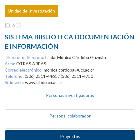
Unidad de Investigación
ID: 603
SISTEMA BIBLIOTECA DOCUMENTACIÓN
E INFORMACIÓN
Director o directora:
Licda. Mónica Córdoba Guzmán
Área:
OTRAS AREAS
Correo electrónico:
monica.cordoba@ucr.ac.cr
Teléfono:
(506) 2511-4461 / (506) 2511-4750
Sitio web:
www.sibdi.ucr.ac.cr
Personas investigadoras
Personal colaborador
Proyectos