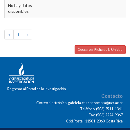
No hay datos
disponibles
«
1
»
Descargar Ficha de la Unidad
Regresar al Portal de la Investigación
Contacto
Correo electrónico: gabriela.chaconzamora@ucr.ac.cr
Teléfono: (506) 2511-1341
Fax: (506) 2224-9367
Cód.Postal: 11501-2060,Costa Rica