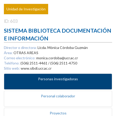
Unidad de Investigación
ID: 603
SISTEMA BIBLIOTECA DOCUMENTACIÓN
E INFORMACIÓN
Director o directora:
Licda. Mónica Córdoba Guzmán
Área:
OTRAS AREAS
Correo electrónico:
monica.cordoba@ucr.ac.cr
Teléfono:
(506) 2511-4461 / (506) 2511-4750
Sitio web:
www.sibdi.ucr.ac.cr
Personas investigadoras
Personal colaborador
Proyectos