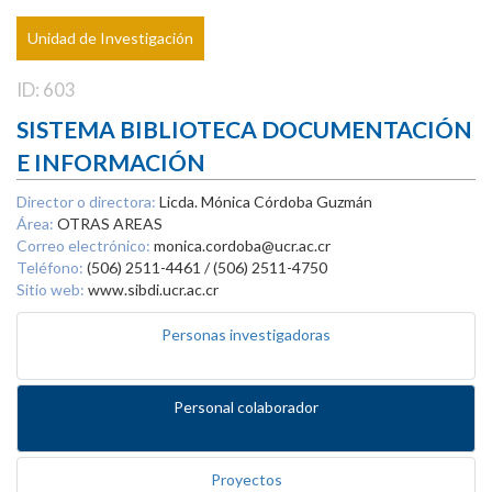
Unidad de Investigación
ID: 603
SISTEMA BIBLIOTECA DOCUMENTACIÓN
E INFORMACIÓN
Director o directora:
Licda. Mónica Córdoba Guzmán
Área:
OTRAS AREAS
Correo electrónico:
monica.cordoba@ucr.ac.cr
Teléfono:
(506) 2511-4461 / (506) 2511-4750
Sitio web:
www.sibdi.ucr.ac.cr
Personas investigadoras
Personal colaborador
Proyectos