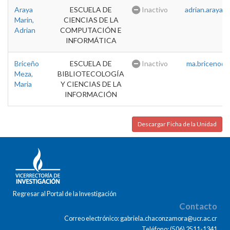
Araya
ESCUELA DE
Inactivo
adrian.araya@u
Marin,
CIENCIAS DE LA
Adrian
COMPUTACIÓN E
INFORMÁTICA
Briceño
ESCUELA DE
Inactivo
ma.briceno@u
Meza,
BIBLIOTECOLOGÍA
Maria
Y CIENCIAS DE LA
INFORMACIÓN
Descargar Ficha de la Unidad
Regresar al Portal de la Investigación
Contacto
Correo electrónico: gabriela.chaconzamora@ucr.ac.cr
Teléfono: (506) 2511-1341