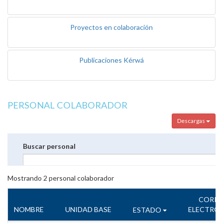
Proyectos en colaboración
Publicaciones Kérwá
PERSONAL COLABORADOR
Descargas
Buscar personal
Mostrando
2
personal colaborador
CORR
NOMBRE
UNIDAD BASE
ELECTRÓ
ESTADO