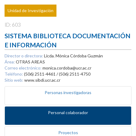
Unidad de Investigación
ID: 603
SISTEMA BIBLIOTECA DOCUMENTACIÓN
E INFORMACIÓN
Director o directora:
Licda. Mónica Córdoba Guzmán
Área:
OTRAS AREAS
Correo electrónico:
monica.cordoba@ucr.ac.cr
Teléfono:
(506) 2511-4461 / (506) 2511-4750
Sitio web:
www.sibdi.ucr.ac.cr
Personas investigadoras
Personal colaborador
Proyectos