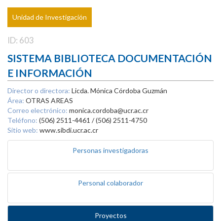
Unidad de Investigación
ID: 603
SISTEMA BIBLIOTECA DOCUMENTACIÓN
E INFORMACIÓN
Director o directora:
Licda. Mónica Córdoba Guzmán
Área:
OTRAS AREAS
Correo electrónico:
monica.cordoba@ucr.ac.cr
Teléfono:
(506) 2511-4461 / (506) 2511-4750
Sitio web:
www.sibdi.ucr.ac.cr
Personas investigadoras
Personal colaborador
Proyectos