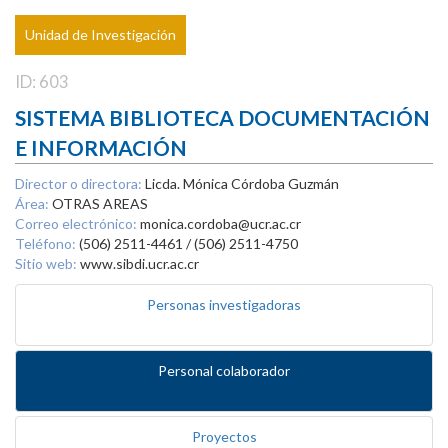
Unidad de Investigación
ID: 603
SISTEMA BIBLIOTECA DOCUMENTACIÓN
E INFORMACIÓN
Director o directora:
Licda. Mónica Córdoba Guzmán
Área:
OTRAS AREAS
Correo electrónico:
monica.cordoba@ucr.ac.cr
Teléfono:
(506) 2511-4461 / (506) 2511-4750
Sitio web:
www.sibdi.ucr.ac.cr
Personas investigadoras
Personal colaborador
Proyectos