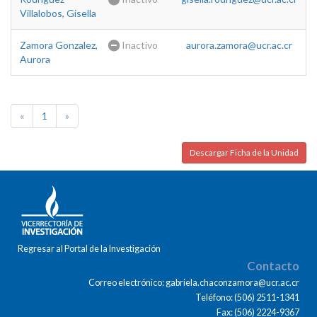
Villalobos, Gisella
Zamora Gonzalez,
Inactivo
aurora.zamora@ucr.ac.cr
Aurora
«
1
»
Descargar Ficha de la Unidad
Regresar al Portal de la Investigación
Contacto
Correo electrónico: gabriela.chaconzamora@ucr.ac.cr
Teléfono: (506) 2511-1341
Fax: (506) 2224-9367