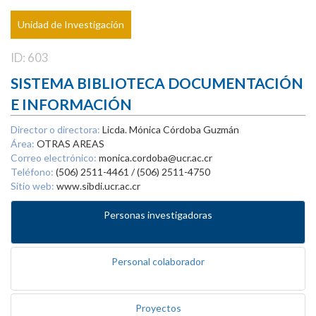
Unidad de Investigación
ID: 603
SISTEMA BIBLIOTECA DOCUMENTACIÓN
E INFORMACIÓN
Director o directora:
Licda. Mónica Córdoba Guzmán
Área:
OTRAS AREAS
Correo electrónico:
monica.cordoba@ucr.ac.cr
Teléfono:
(506) 2511-4461 / (506) 2511-4750
Sitio web:
www.sibdi.ucr.ac.cr
Personas investigadoras
Personal colaborador
Proyectos