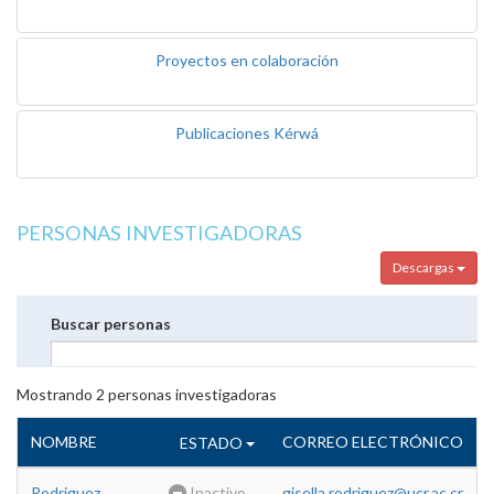
Proyectos en colaboración
Publicaciones Kérwá
PERSONAS INVESTIGADORAS
Descargas
Buscar personas
Mostrando
2
personas investigadoras
NOMBRE
CORREO ELECTRÓNICO
ESTADO
Rodriguez
Inactivo
gisella.rodriguez@ucr.ac.cr