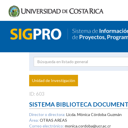
Investigador
Uni
Proyecto
Unidad de Investigación
inves
ID: 603
SISTEMA BIBLIOTECA DOCUMEN
Director o directora:
Licda. Mónica Córdoba Guzmán
Área:
OTRAS AREAS
Correo electrónico:
monica.cordoba@ucr.ac.cr