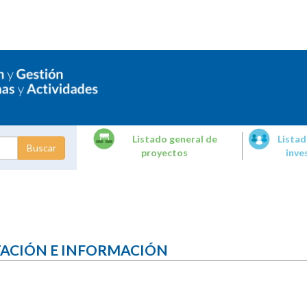
Listado general de
Listad
proyectos
inve
dades de
tigación
TACIÓN E INFORMACIÓN