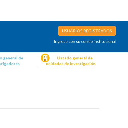
USUARIOS REGISTRADOS
Ingrese con su correo institucional
o general de
Listado general de
stigadores
unidades de investigación