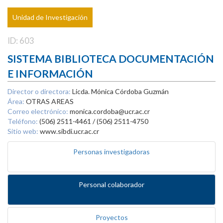
Unidad de Investigación
ID: 603
SISTEMA BIBLIOTECA DOCUMENTACIÓN
E INFORMACIÓN
Director o directora:
Licda. Mónica Córdoba Guzmán
Área:
OTRAS AREAS
Correo electrónico:
monica.cordoba@ucr.ac.cr
Teléfono:
(506) 2511-4461 / (506) 2511-4750
Sitio web:
www.sibdi.ucr.ac.cr
Personas investigadoras
Personal colaborador
Proyectos