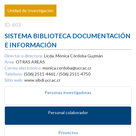
Unidad de Investigación
ID: 603
SISTEMA BIBLIOTECA DOCUMENTACIÓN
E INFORMACIÓN
Director o directora:
Licda. Mónica Córdoba Guzmán
Área:
OTRAS AREAS
Correo electrónico:
monica.cordoba@ucr.ac.cr
Teléfono:
(506) 2511-4461 / (506) 2511-4750
Sitio web:
www.sibdi.ucr.ac.cr
Personas investigadoras
Personal colaborador
Proyectos