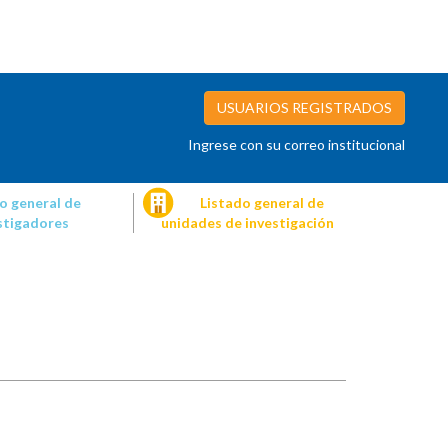
USUARIOS REGISTRADOS
Ingrese con su correo institucional
o general de
Listado general de
stigadores
unidades de investigación