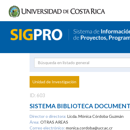
Investigador
Uni
Proyecto
Unidad de Investigación
inves
ID: 603
SISTEMA BIBLIOTECA DOCUMEN
Director o directora:
Licda. Mónica Córdoba Guzmán
Área:
OTRAS AREAS
Correo electrónico:
monica.cordoba@ucr.ac.cr