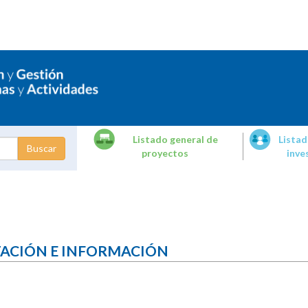
Listado general de
Listad
proyectos
inve
dades de
tigación
TACIÓN E INFORMACIÓN