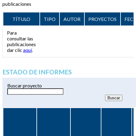
publicaciones
TÍTULO
TIPO
AUTOR
PROYECTOS
FEC
Para
consultar las
publicaciones
dar clic
aquí
.
ESTADO DE INFORMES
Buscar proyecto