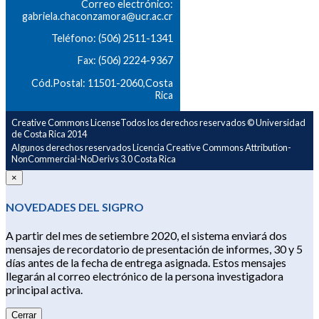
Correo electrónico:
gabriela.chaconzamora@ucr.ac.cr
Teléfono: (506) 2511-1341
Fax: (506) 2224-9367
Cód.Postal: 11501-2060,Costa
Rica
Creative Commons LicenseTodos los derechos reservados © Universidad
de Costa Rica 2014
Algunos derechos reservados Licencia Creative Commons Attribution-
NonCommercial-NoDerivs 3.0 Costa Rica
×
NOVEDADES DEL SIGPRO
A partir del mes de setiembre 2020, el sistema enviará dos
mensajes de recordatorio de presentación de informes, 30 y 5
días antes de la fecha de entrega asignada. Estos mensajes
llegarán al correo electrónico de la persona investigadora
principal activa.
Cerrar