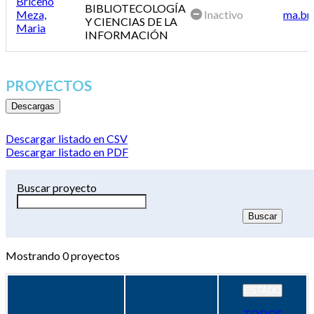
Briceño
BIBLIOTECOLOGÍA
Meza,
Inactivo
ma.br
Y CIENCIAS DE LA
Maria
INFORMACIÓN
PROYECTOS
Descargas
Descargar listado en CSV
Descargar listado en PDF
Buscar proyecto
Mostrando
0
proyectos
ESTADO
TODOS