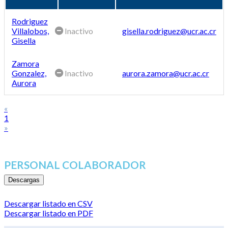
Rodriguez
Villalobos,
Inactivo
gisella.rodriguez@ucr.ac.cr
Gisella
Zamora
Gonzalez,
Inactivo
aurora.zamora@ucr.ac.cr
Aurora
«
1
»
PERSONAL COLABORADOR
Descargas
Descargar listado en CSV
Descargar listado en PDF