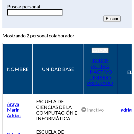
Buscar personal
Mostrando
2
personal colaborador
ESTADO
TODOS
ACTIVO
NOMBRE
UNIDAD BASE
INACTIVO
EL
TESIARIO
PREGRADO
ESCUELA DE
Araya
CIENCIAS DE LA
Marin,
Inactivo
adrian
COMPUTACIÓN E
Adrian
INFORMÁTICA
ESCUELA DE