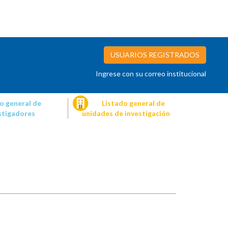
USUARIOS REGISTRADOS
Ingrese con su correo institucional
o general de
Listado general de
stigadores
unidades de investigación