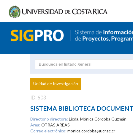
Investigador
Uni
Proyecto
Unidad de Investigación
inves
ID: 603
SISTEMA BIBLIOTECA DOCUMEN
Director o directora:
Licda. Mónica Córdoba Guzmán
Área:
OTRAS AREAS
Correo electrónico:
monica.cordoba@ucr.ac.cr