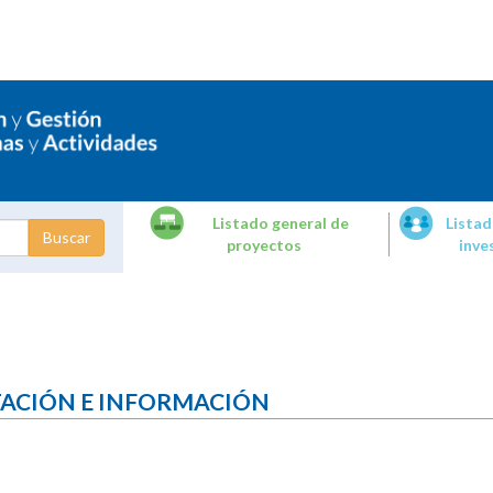
Listado general de
Listad
proyectos
inve
dades de
tigación
TACIÓN E INFORMACIÓN