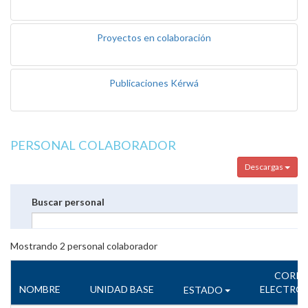
Proyectos en colaboración
Publicaciones Kérwá
PERSONAL COLABORADOR
Descargas
Buscar personal
Mostrando
2
personal colaborador
CORR
NOMBRE
UNIDAD BASE
ELECTRÓ
ESTADO