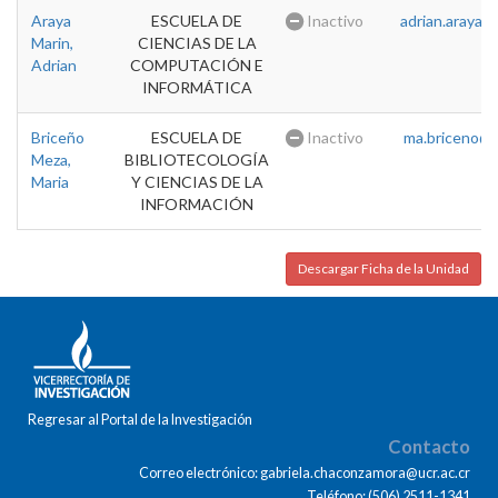
Araya
ESCUELA DE
Inactivo
adrian.araya@u
Marin,
CIENCIAS DE LA
Adrian
COMPUTACIÓN E
INFORMÁTICA
Briceño
ESCUELA DE
Inactivo
ma.briceno@u
Meza,
BIBLIOTECOLOGÍA
Maria
Y CIENCIAS DE LA
INFORMACIÓN
Descargar Ficha de la Unidad
Regresar al Portal de la Investigación
Contacto
Correo electrónico: gabriela.chaconzamora@ucr.ac.cr
Teléfono: (506) 2511-1341