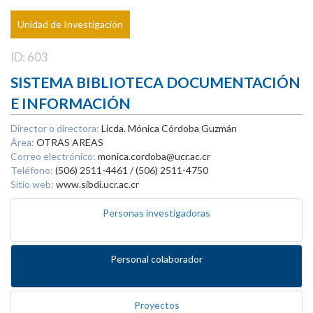
Unidad de Investigación
ID: 603
SISTEMA BIBLIOTECA DOCUMENTACIÓN
E INFORMACIÓN
Director o directora:
Licda. Mónica Córdoba Guzmán
Área:
OTRAS AREAS
Correo electrónico:
monica.cordoba@ucr.ac.cr
Teléfono:
(506) 2511-4461 / (506) 2511-4750
Sitio web:
www.sibdi.ucr.ac.cr
Personas investigadoras
Personal colaborador
Proyectos