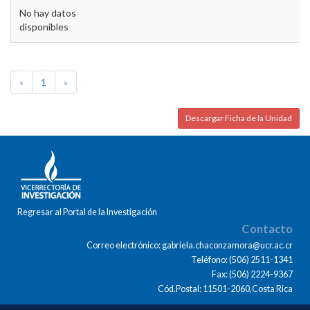
No hay datos
disponibles
«
1
»
Descargar Ficha de la Unidad
Regresar al Portal de la Investigación
Contacto
Correo electrónico: gabriela.chaconzamora@ucr.ac.cr
Teléfono: (506) 2511-1341
Fax: (506) 2224-9367
Cód.Postal: 11501-2060,Costa Rica