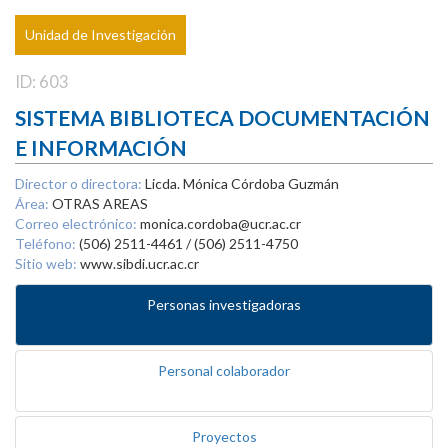
Unidad de Investigación
ID: 603
SISTEMA BIBLIOTECA DOCUMENTACIÓN
E INFORMACIÓN
Director o directora:
Licda. Mónica Córdoba Guzmán
Área:
OTRAS AREAS
Correo electrónico:
monica.cordoba@ucr.ac.cr
Teléfono:
(506) 2511-4461 / (506) 2511-4750
Sitio web:
www.sibdi.ucr.ac.cr
Personas investigadoras
Personal colaborador
Proyectos