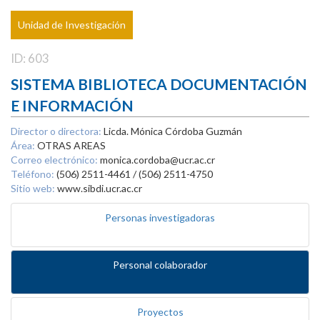
Unidad de Investigación
ID: 603
SISTEMA BIBLIOTECA DOCUMENTACIÓN
E INFORMACIÓN
Director o directora:
Licda. Mónica Córdoba Guzmán
Área:
OTRAS AREAS
Correo electrónico:
monica.cordoba@ucr.ac.cr
Teléfono:
(506) 2511-4461 / (506) 2511-4750
Sitio web:
www.sibdi.ucr.ac.cr
Personas investigadoras
Personal colaborador
Proyectos