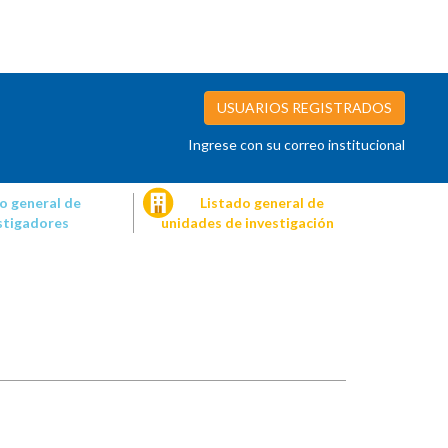
USUARIOS REGISTRADOS
Ingrese con su correo institucional
o general de
Listado general de
stigadores
unidades de investigación