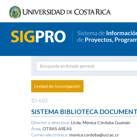
Investigador
Uni
Proyecto
Unidad de Investigación
inves
ID: 603
SISTEMA BIBLIOTECA DOCUMEN
Director o directora:
Licda. Mónica Córdoba Guzmán
Área:
OTRAS AREAS
Correo electrónico:
monica.cordoba@ucr.ac.cr