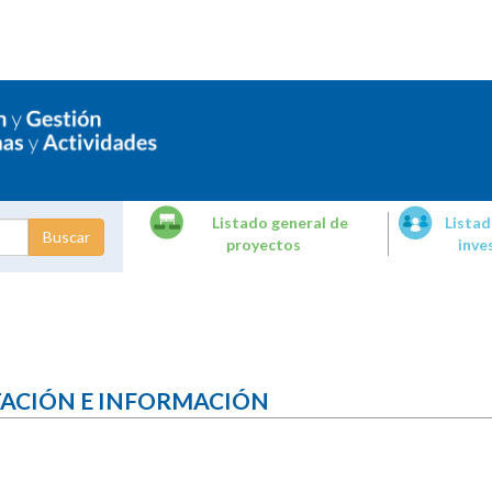
Listado general de
Listad
proyectos
inve
dades de
tigación
TACIÓN E INFORMACIÓN