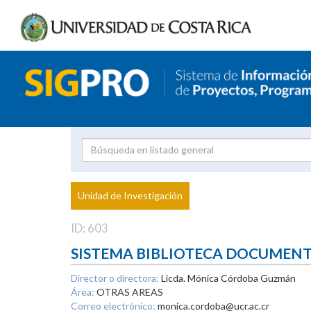
Investigador
Uni
Proyecto
Unidad de Investigación
inves
ID: 603
SISTEMA BIBLIOTECA DOCUMEN
Director o directora:
Licda. Mónica Córdoba Guzmán
Área:
OTRAS AREAS
Correo electrónico:
monica.cordoba@ucr.ac.cr