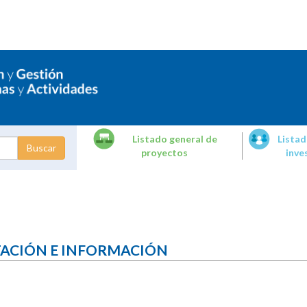
Listado general de
Listad
proyectos
inve
dades de
tigación
TACIÓN E INFORMACIÓN