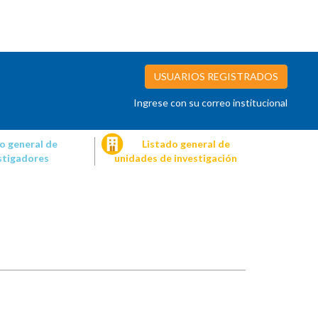
USUARIOS REGISTRADOS
Ingrese con su correo institucional
o general de
Listado general de
stigadores
unidades de investigación