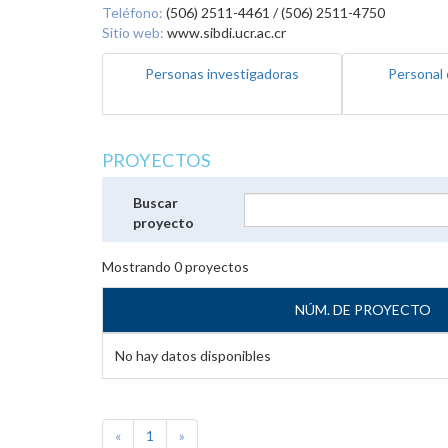
Teléfono:
(506) 2511-4461 / (506) 2511-4750
Sitio web:
www.sibdi.ucr.ac.cr
Personas investigadoras
Personal 
PROYECTOS
Buscar
proyecto
Mostrando
0
proyectos
NÚM. DE PROYECTO
No hay datos disponibles
«
1
»