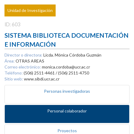
Unidad de Investigación
ID: 603
SISTEMA BIBLIOTECA DOCUMENTACIÓN
E INFORMACIÓN
Director o directora:
Licda. Mónica Córdoba Guzmán
Área:
OTRAS AREAS
Correo electrónico:
monica.cordoba@ucr.ac.cr
Teléfono:
(506) 2511-4461 / (506) 2511-4750
Sitio web:
www.sibdi.ucr.ac.cr
Personas investigadoras
Personal colaborador
Proyectos