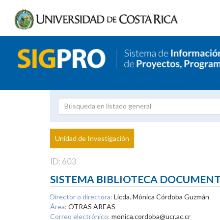
Investigador
Uni
Proyecto
Unidad de Investigación
inves
ID: 603
SISTEMA BIBLIOTECA DOCUMEN
Director o directora:
Licda. Mónica Córdoba Guzmán
Área:
OTRAS AREAS
Correo electrónico:
monica.cordoba@ucr.ac.cr