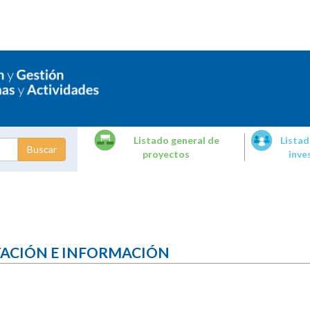
Listado general de
Listad
proyectos
inve
dades de
tigación
TACIÓN E INFORMACIÓN