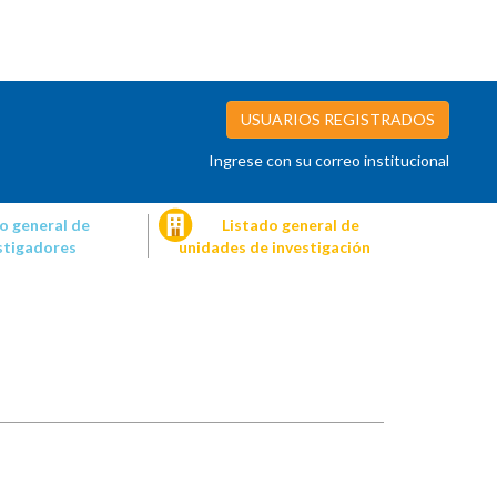
USUARIOS REGISTRADOS
Ingrese con su correo institucional
o general de
Listado general de
stigadores
unidades de investigación