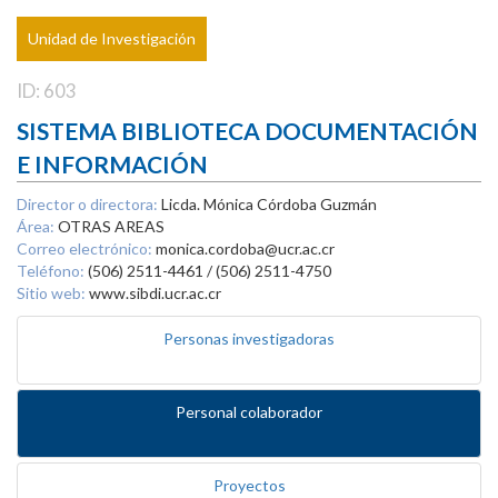
Unidad de Investigación
ID: 603
SISTEMA BIBLIOTECA DOCUMENTACIÓN
E INFORMACIÓN
Director o directora:
Licda. Mónica Córdoba Guzmán
Área:
OTRAS AREAS
Correo electrónico:
monica.cordoba@ucr.ac.cr
Teléfono:
(506) 2511-4461 / (506) 2511-4750
Sitio web:
www.sibdi.ucr.ac.cr
Personas investigadoras
Personal colaborador
Proyectos