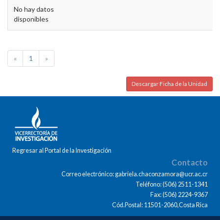
No hay datos
disponibles
«
1
»
Descargar Ficha de la Unidad
Regresar al Portal de la Investigación
Contacto
Correo electrónico: gabriela.chaconzamora@ucr.ac.cr
Teléfono: (506) 2511-1341
Fax: (506) 2224-9367
Cód.Postal: 11501-2060,Costa Rica