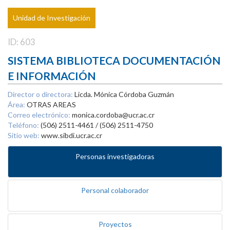
Unidad de Investigación
ID: 603
SISTEMA BIBLIOTECA DOCUMENTACIÓN
E INFORMACIÓN
Director o directora:
Licda. Mónica Córdoba Guzmán
Área:
OTRAS AREAS
Correo electrónico:
monica.cordoba@ucr.ac.cr
Teléfono:
(506) 2511-4461 / (506) 2511-4750
Sitio web:
www.sibdi.ucr.ac.cr
Personas investigadoras
Personal colaborador
Proyectos