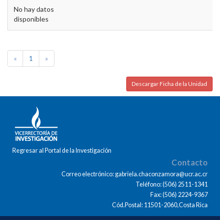
No hay datos
disponibles
«
1
»
Descargar Ficha de la Unidad
Regresar al Portal de la Investigación
Contacto
Correo electrónico: gabriela.chaconzamora@ucr.ac.cr
Teléfono: (506) 2511-1341
Fax: (506) 2224-9367
Cód.Postal: 11501-2060,Costa Rica