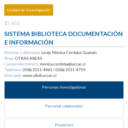
Unidad de Investigación
ID: 603
SISTEMA BIBLIOTECA DOCUMENTACIÓN
E INFORMACIÓN
Director o directora:
Licda. Mónica Córdoba Guzmán
Área:
OTRAS AREAS
Correo electrónico:
monica.cordoba@ucr.ac.cr
Teléfono:
(506) 2511-4461 / (506) 2511-4750
Sitio web:
www.sibdi.ucr.ac.cr
Personas investigadoras
Personal colaborador
Proyectos