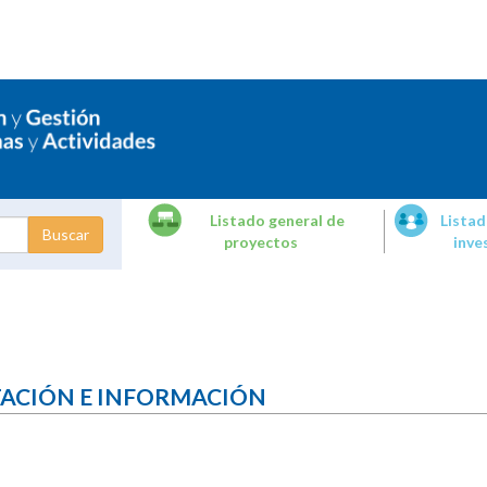
Listado general de
Listad
proyectos
inve
dades de
tigación
TACIÓN E INFORMACIÓN