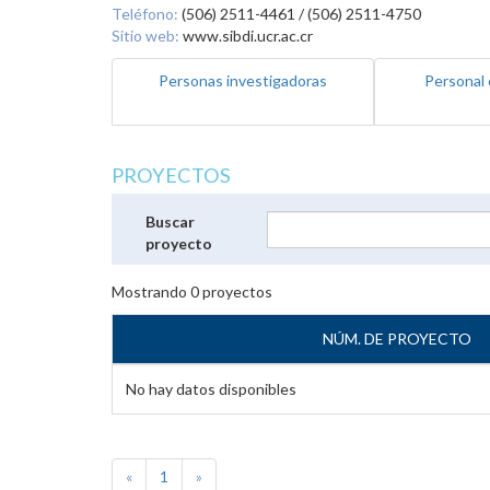
Teléfono:
(506) 2511-4461 / (506) 2511-4750
Sitio web:
www.sibdi.ucr.ac.cr
Personas investigadoras
Personal 
PROYECTOS
Buscar
proyecto
Mostrando
0
proyectos
NÚM. DE PROYECTO
No hay datos disponibles
«
1
»