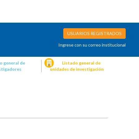
USUARIOS REGISTRADOS
Ingrese con su correo institucional
o general de
Listado general de
stigadores
unidades de investigación