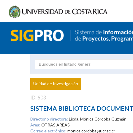
Investigador
Uni
Proyecto
Unidad de Investigación
inves
ID: 603
SISTEMA BIBLIOTECA DOCUMEN
Director o directora:
Licda. Mónica Córdoba Guzmán
Área:
OTRAS AREAS
Correo electrónico:
monica.cordoba@ucr.ac.cr