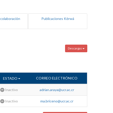
 colaboración
Publicaciones Kérwá
Descargas
CORREO ELECTRÓNICO
ESTADO
Inactivo
adrian.araya@ucr.ac.cr
Inactivo
ma.briceno@ucr.ac.cr