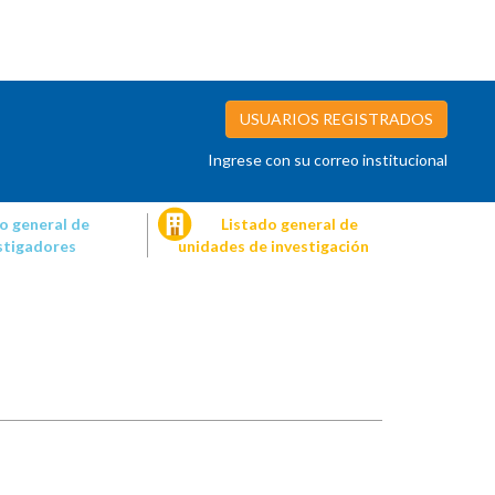
USUARIOS REGISTRADOS
Ingrese con su correo institucional
o general de
Listado general de
stigadores
unidades de investigación