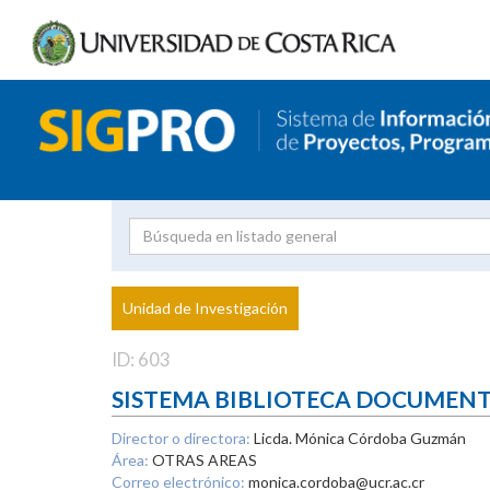
Investigador
Uni
Proyecto
Unidad de Investigación
inves
ID: 603
SISTEMA BIBLIOTECA DOCUMEN
Director o directora:
Licda. Mónica Córdoba Guzmán
Área:
OTRAS AREAS
Correo electrónico:
monica.cordoba@ucr.ac.cr