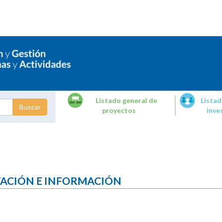
Listado general de
Listad
proyectos
inve
dades de
tigación
TACIÓN E INFORMACIÓN