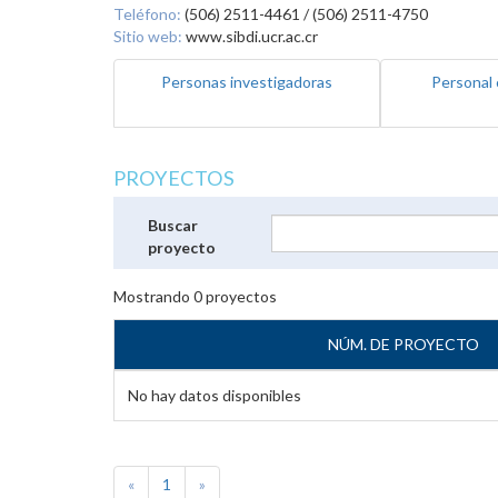
Teléfono:
(506) 2511-4461 / (506) 2511-4750
Sitio web:
www.sibdi.ucr.ac.cr
Personas investigadoras
Personal 
PROYECTOS
Buscar
proyecto
Mostrando
0
proyectos
NÚM. DE PROYECTO
No hay datos disponibles
«
1
»