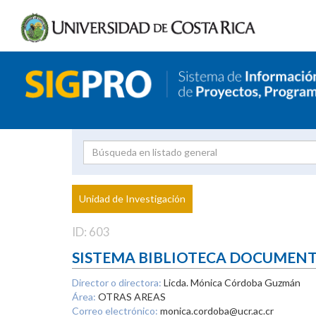
Investigador
Uni
Proyecto
Unidad de Investigación
inves
ID: 603
SISTEMA BIBLIOTECA DOCUMEN
Director o directora:
Licda. Mónica Córdoba Guzmán
Área:
OTRAS AREAS
Correo electrónico:
monica.cordoba@ucr.ac.cr