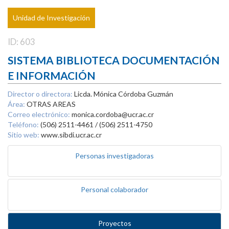
Unidad de Investigación
ID: 603
SISTEMA BIBLIOTECA DOCUMENTACIÓN
E INFORMACIÓN
Director o directora:
Licda. Mónica Córdoba Guzmán
Área:
OTRAS AREAS
Correo electrónico:
monica.cordoba@ucr.ac.cr
Teléfono:
(506) 2511-4461 / (506) 2511-4750
Sitio web:
www.sibdi.ucr.ac.cr
Personas investigadoras
Personal colaborador
Proyectos