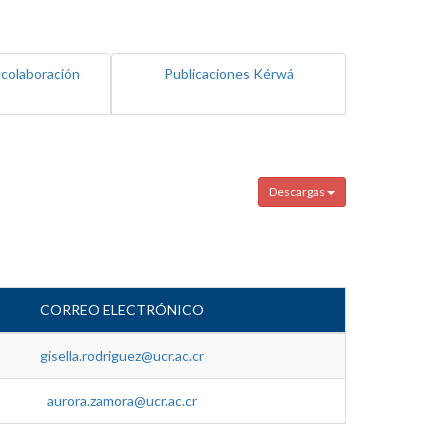
 colaboración
Publicaciones Kérwá
Descargas
CORREO ELECTRÓNICO
gisella.rodriguez@ucr.ac.cr
aurora.zamora@ucr.ac.cr