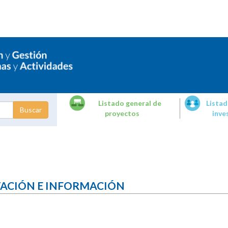
Listado general de
Listad
proyectos
inve
dades de
tigación
TACIÓN E INFORMACIÓN