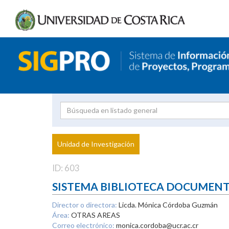
Investigador
Uni
Proyecto
Unidad de Investigación
inves
ID: 603
SISTEMA BIBLIOTECA DOCUMEN
Director o directora:
Licda. Mónica Córdoba Guzmán
Área:
OTRAS AREAS
Correo electrónico:
monica.cordoba@ucr.ac.cr