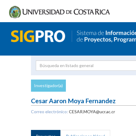
Investigador
Uni
Proyecto
Investigador(a)
inves
Cesar Aaron Moya Fernandez
Correo electrónico:
CESAR.MOYA@ucr.ac.cr