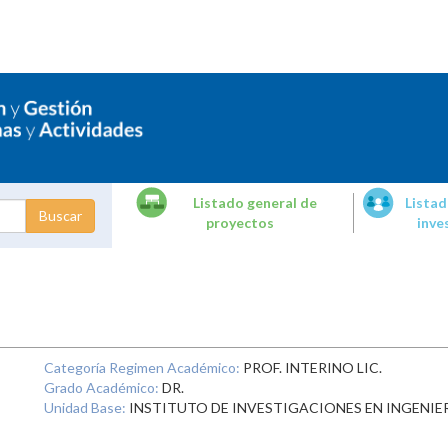
Listado general de
Listad
proyectos
inve
dades de
tigación
Categoría Regimen Académico:
PROF. INTERINO LIC.
Grado Académico:
DR.
Unidad Base:
INSTITUTO DE INVESTIGACIONES EN INGENIE