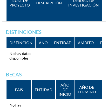
NÚM. DE
UNIDAD DE
D
DESCRIPCIÓN
PROYECTO
INVESTIGACIÓN
T
DISTINCIONES
DISTINCIÓN
AÑO
ENTIDAD
ÁMBITO
DES
No hay datos
disponibles
BECAS
AÑO
AÑO DE
PAÍS
ENTIDAD
DE
DE
TÉRMINO
INICIO
No hay