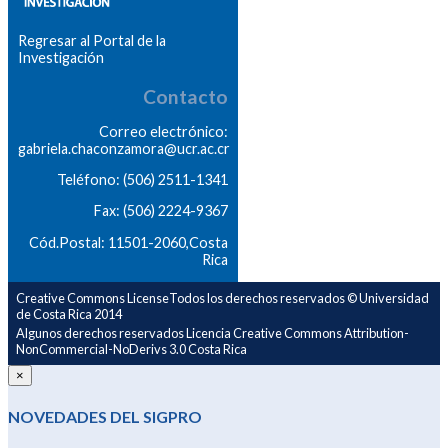
Regresar al Portal de la
Investigación
Contacto
Correo electrónico:
gabriela.chaconzamora@ucr.ac.cr
Teléfono: (506) 2511-1341
Fax: (506) 2224-9367
Cód.Postal: 11501-2060,Costa
Rica
Creative Commons LicenseTodos los derechos reservados © Universidad
de Costa Rica 2014
Algunos derechos reservados Licencia Creative Commons Attribution-
NonCommercial-NoDerivs 3.0 Costa Rica
×
NOVEDADES DEL SIGPRO