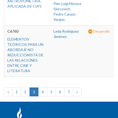
ANTROPOMETRÍA
Pier Luigi Morera
APLICADA (IV CIA²)
Siercovich
Pedro Carazo
Vargas
C6760
Leda Rodríguez
Desarrollo
Jiménez
ELEMENTOS
TEÓRICOS PARA UN
ABORDAJE NO
REDUCCIONISTA DE
LAS RELACIONES
ENTRE CINE Y
LITERATURA
«
1
2
3
4
5
6
7
»