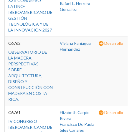
XXII CONGRESO
Rafael L. Herrera
LATINO-
Gonzalez
IBEROAMERICANO DE
GESTIÓN
TECNOLÓGICA Y DE
LA INNOVACIÓN 2027
C6762
Viviana Paniagua
Desarrollo
Hernandez
OBSERVATORIO DE
LA MADERA.
PERSPECTIVAS
SOBRE
ARQUITECTURA,
DISEÑO Y
CONSTRUCCIÓN CON
MADERA EN COSTA
RICA.
C6761
Elizabeth Carpio
Desarrollo
Rivera
IV CONGRESO
Francisco De Paula
IBEROAMERICANO DE
Siles Canales