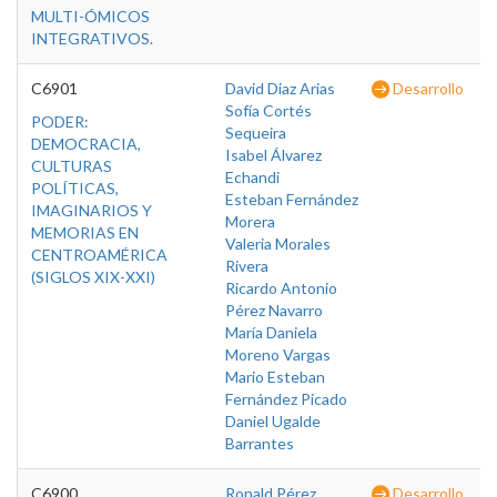
MULTI-ÓMICOS
INTEGRATIVOS.
C6901
David Diaz Arias
Desarrollo
Sofía Cortés
PODER:
Sequeira
DEMOCRACIA,
Isabel Álvarez
CULTURAS
Echandi
POLÍTICAS,
Esteban Fernández
IMAGINARIOS Y
Morera
MEMORIAS EN
Valeria Morales
CENTROAMÉRICA
Rivera
(SIGLOS XIX-XXI)
Ricardo Antonio
Pérez Navarro
María Daniela
Moreno Vargas
Mario Esteban
Fernández Picado
Daniel Ugalde
Barrantes
C6900
Ronald Pérez
Desarrollo